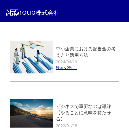
N Group
株式会社
中小企業における配当金の考
え方と活用方法
2024/06/19
続きを読む...
ビジネスで重要なのは導線
【やることに意味を持たせ
る】
2022/01/18