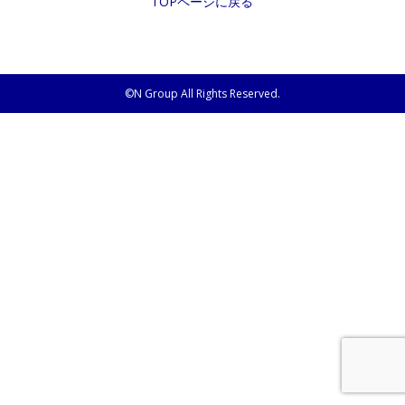
TOPページに戻る
©N Group All Rights Reserved.