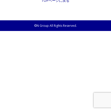
TOPページに戻る
©N Group All Rights Reserved.