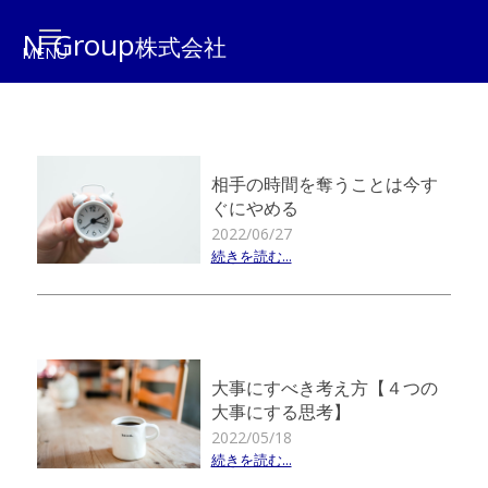
N Group
株式会社
相手の時間を奪うことは今す
ぐにやめる
2022/06/27
続きを読む...
大事にすべき考え方【４つの
大事にする思考】
2022/05/18
続きを読む...