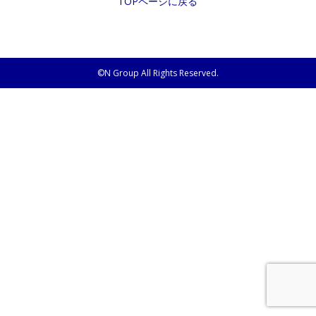
TOPページに戻る
©N Group All Rights Reserved.