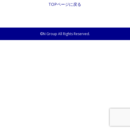
TOPページに戻る
©N Group All Rights Reserved.