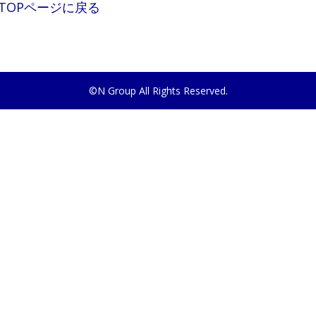
TOPページに戻る
©N Group All Rights Reserved.