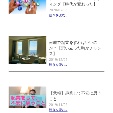
ィング【時代が変わった】
2020/02/06
続きを読む...
何歳で起業をすればいいの
か？【思い立った時がチャン
ス】
2019/12/01
続きを読む...
【悲報】起業して不安に思う
こと
2019/11/06
続きを読む...