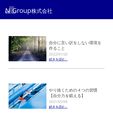
N Group
株式会社
自分に言い訳をしない環境を
作ること
2022/01/20
続きを読む...
やり抜くための４つの習慣
【自分力を鍛える】
2021/05/06
続きを読む...