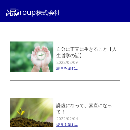
N Group
株式会社
自分に正直に生きること【人
生哲学の話】
2022/02/09
続きを読む...
謙虚になって、素直になっ
て！
2022/02/04
続きを読む...