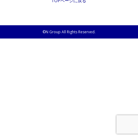
TOPページに戻る
©N Group All Rights Reserved.