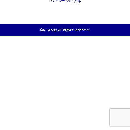
TOPページに戻る
©N Group All Rights Reserved.