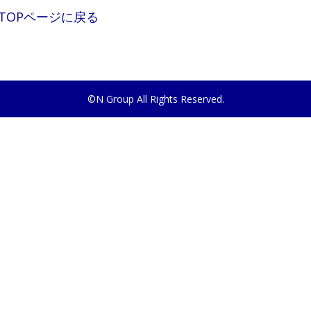
TOPページに戻る
©N Group All Rights Reserved.