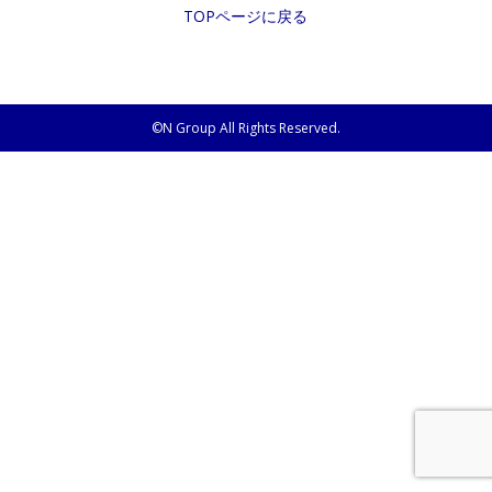
TOPページに戻る
©N Group All Rights Reserved.