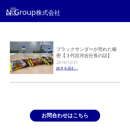
N Group
株式会社
ブラックサンダーが売れた秘
密【３代目河合社長の話】
2019/10/31
続きを読む...
お問合わせはこちら