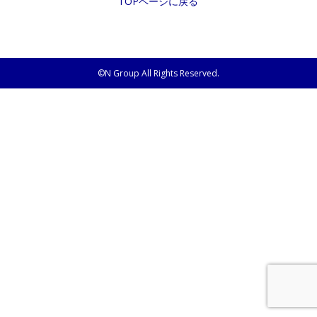
TOPページに戻る
©N Group All Rights Reserved.