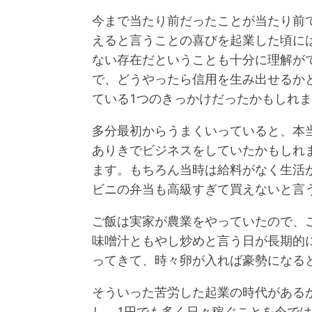
今まで当たり前だったことが当たり前
えると言うことの喜びを起業した頃に
ない存在だということも十分に理解が
で、どうやったら信用を生み出せるか
ている1つのきっかけだったかもしれ
多分最初からうまくいっていると、本
ありきでビジネスをしていたかもしれ
ます。もちろん当時は給料がなく生活
ビニの弁当も高級すぎて買えないと言
ご飯は実家が農業をやっていたので、
味噌汁ともやし炒めと言う日が長期的
ってきて、時々卵が入れば豪勢になる
そういった苦労した起業の時代がある
し、1円でも多く日々稼ぐことを今で