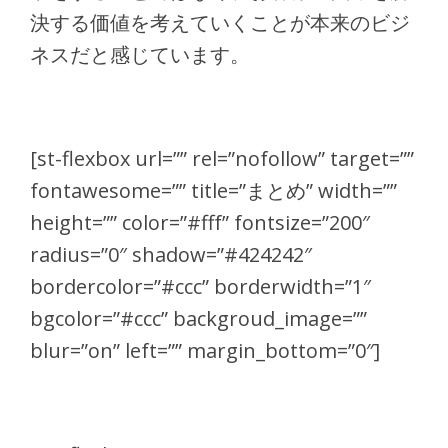
決する価値を考えていくことが本来のビジ
ネスだと感じています。
[st-flexbox url=”” rel=”nofollow” target=””
fontawesome=”” title=”まとめ” width=””
height=”” color=”#fff” fontsize=”200″
radius=”0″ shadow=”#424242″
bordercolor=”#ccc” borderwidth=”1″
bgcolor=”#ccc” backgroud_image=””
blur=”on” left=”” margin_bottom=”0″]