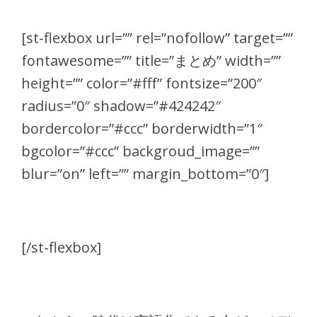
[st-flexbox url=”” rel=”nofollow” target=””
fontawesome=”” title=”まとめ” width=””
height=”” color=”#fff” fontsize=”200″
radius=”0″ shadow=”#424242″
bordercolor=”#ccc” borderwidth=”1″
bgcolor=”#ccc” backgroud_image=””
blur=”on” left=”” margin_bottom=”0″]
[/st-flexbox]